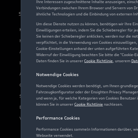
Ihre Interessen zugeschnittene Inhalte anzuzeigen, einsc
Verbindungen zwischen Ihrem Browser und Servern von Dri
Support
ähnliche Technologien und die Einbindung von externen In
Um diese Dienste nutzen zu können, benötigen wir Ihre Einw
Kundenservice
Einwilligungen erteilen, indem Sie die Schieberegler für j
Sie keinen der Schieberegler anklicken, werden nur die no
Händlersuche
verpflichtet, in die Verwendung von Cookies einzuwilligen,
Cookie-Einstellungen anhand der unten aufgeführten Kateg
Audi Code
Widerruf der Einwilligung beachten Sie bitte die "Cookie
Daten finden Sie in unserer
Cookie Richtlinie
, unserem
Dat
Häufige Fragen (FAQ)
Audi Online Beratung
Notwendige Cookies
Online-Terminvereinbarung
Notwendige Cookies werden benötigt, um Ihnen grundlegen
Fahrzeugkonfigurator oder der Ensighten Privacy Manager
Servicekontakt
und wenn ja, für welche Kategorien von Cookies Benutzer 
können Sie in unserer
Cookie Richtlinie
nachlesen.
Bordbuch & Bedienungsanleitungen
Performance Cookies
Verträge kündigen
Performance Cookies sammeln Informationen darüber, wie 
Webseite verwendet.