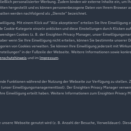
hließlich personalisierter Werbung. Zudem binden wir externe Inhalte ein, um I
tten hergestellt und es können personenbezogene Daten von Ihrem Browser an 
Über Audi
halten werden nachfolgend als „Dienste“ bezeichnet.
illigung. Mit einem Klick auf "Alle akzeptieren" erteilen Sie Ihre Einwilligung
Unternehmen
ede Cookie-Kategorie einzeln anklicken und diese Einstellungen durch Klicken au
twendigen Cookies (z. B. der Ensighten Privacy Manager, unser Einwilligungsma
Karriere
 aber wenn Sie Ihre Einwilligung nicht erteilen, können Sie bestimmte unserer 
orien von Cookies verwalten. Sie können Ihre Einwilligung jederzeit mit Wirku
Investor Relations
-Einstellungen" in der Fußzeile der Webseite. Weitere Informationen sowie ko
enschutzhinweis
und im
Impressum
.
Presse & Media Center
Datenschutz
Audi erleben
de Funktionen während der Nutzung der Webseite zur Verfügung zu stellen. Zu
 (unser Einwilligungsmanagementtool). Der Ensighten Privacy Manager verwen
Newsletter
ihre Einwilligung erteilt haben. Weitere Informationen zum Ensighten Privacy 
unsere Webseite genutzt wird (z. B. Anzahl der Besuche, Verweildauer). Dies