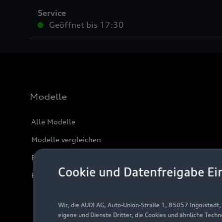
Service
Geöffnet bis
17:30
Modelle
Alle Modelle
Modelle vergleichen
Elektromodelle
Cookie und Datenfreigabe Ei
Plug-in-Hybride
Wir, die AUDI AG, Auto-Union-Straße 1, 85057 Ingolstadt
eigene und Dienste Dritter, die Cookies und ähnliche Tech