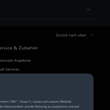
Zurück nach oben
ervice & Zubehör
aisonale Angebote
di Services
arantie
di digital services
yAudi
nern ("Wir", "Unser"), nutzen auf unserer Website
 den Datenverkehr und die Nutzung zu analysieren und auf